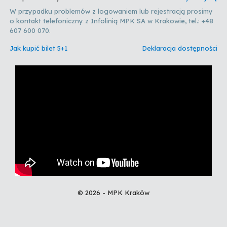
W przypadku problemów z logowaniem lub rejestracją prosimy
o kontakt telefoniczny z Infolinią MPK SA w Krakowie, tel.: +48
607 600 070.
Jak kupić bilet 5+1
Deklaracja dostępności
© 2026 - MPK Kraków